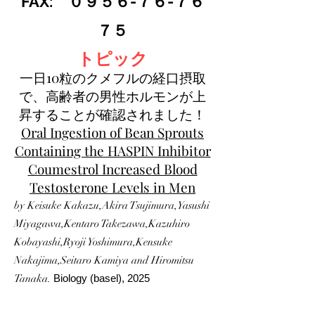
FAX: ０９５６-７６-７６
７５
トピック
一日10粒のクメフルの経口摂取
で、高齢者の男性ホルモンが上
昇することが確認されました！
Oral Ingestion of Bean Sprouts
Containing the HASPIN Inhibitor
Coumestrol Increased Blood
Testosterone Levels in Men
by Keisuke Kakazu,Akira Tsujimura,Yasushi
Miyagawa,Kentaro Takezawa,Kazuhiro
Kobayashi,Ryoji Yoshimura,Kensuke
Nakajima,Seitaro Kamiya and Hiromitsu
Tanaka.
Biology (basel), 2025