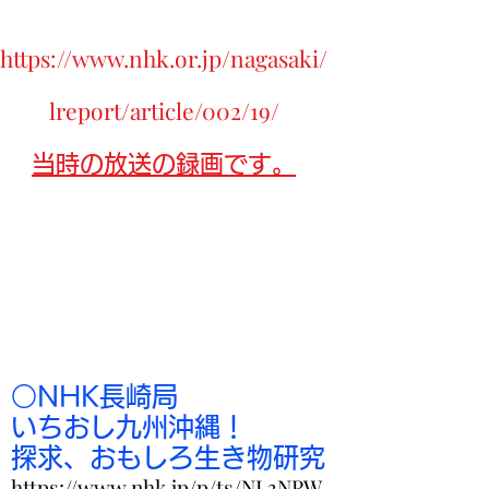
https://www.nhk.or.jp/nagasaki/
lreport/article/002/19/
当時の放送の録画です。
○NHK長崎局
いちおし九州沖縄！
​探求、おもしろ生き物研究
https://www.nhk.jp/p/ts/NL3NRW