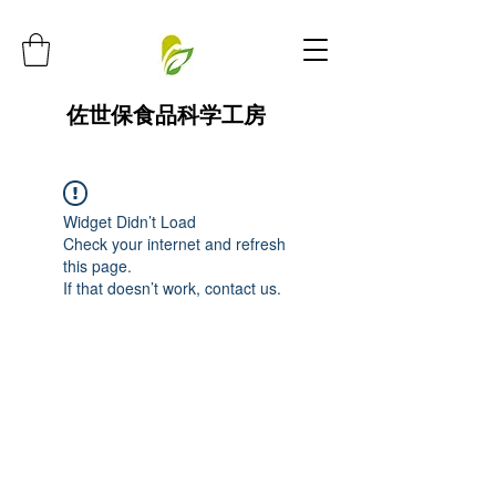
佐世保食品科学工房
Widget Didn’t Load
Check your internet and refresh
this page.
If that doesn’t work, contact us.